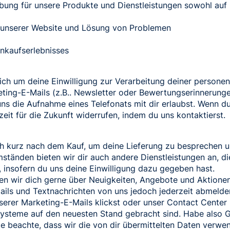
bung für unsere Produkte und Dienstleistungen sowohl auf 
 unserer Website und Lösung von Problemen
inkaufserlebnisses
dich um deine Einwilligung zur Verarbeitung deiner person
ting-E-Mails (z.B.. Newsletter oder Bewertungserinnerunge
ns die Aufnahme eines Telefonats mit dir erlaubst. Wenn du
rzeit für die Zukunft widerrufen, indem du uns kontaktierst.
ch kurz nach dem Kauf, um deine Lieferung zu besprechen un
mständen bieten wir dir auch andere Dienstleistungen an, di
, insofern du uns deine Einwilligung dazu gegeben hast.
ten wir dich gerne über Neuigkeiten, Angebote und Aktione
ails und Textnachrichten von uns jedoch jederzeit abmelde
erer Marketing-E-Mails klickst oder unser Contact Center k
 Systeme auf den neuesten Stand gebracht sind. Habe also 
tte beachte, dass wir die von dir übermittelten Daten verw