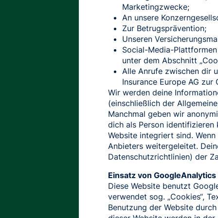
Marketingzwecke;
An unsere Konzerngesellsc
Zur Betrugsprävention;
Unseren Versicherungsmakl
Social-Media-Plattformen 
unter dem Abschnitt „Cook
Alle Anrufe zwischen dir 
Insurance Europe AG zur Q
Wir werden deine Informatione
(einschließlich der Allgemei
Manchmal geben wir anonymisie
dich als Person identifiziere
Website integriert sind. Wenn
Anbieters weitergeleitet. De
Datenschutzrichtlinien) der Z
Einsatz von GoogleAnalytic
Diese Website benutzt Google
verwendet sog. „Cookies“, Te
Benutzung der Website durch 