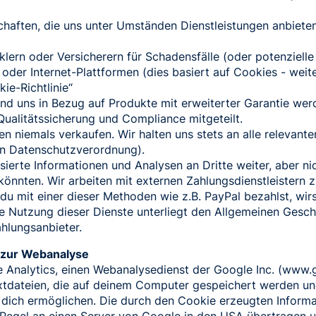
haften, die uns unter Umständen Dienstleistungen anbieten
ern oder Versicherern für Schadensfälle (oder potenzielle
oder Internet-Plattformen (dies basiert auf Cookies - weit
ie-Richtlinie“
und uns in Bezug auf Produkte mit erweiterter Garantie we
ualitätssicherung und Compliance mitgeteilt.
n niemals verkaufen. Wir halten uns stets an alle relevan
nen Datenschutzverordnung).
rte Informationen und Analysen an Dritte weiter, aber nich
n könnten. Wir arbeiten mit externen Zahlungsdienstleistern
 du mit einer dieser Methoden wie z.B. PayPal bezahlst, wir
ine Nutzung dieser Dienste unterliegt den Allgemeinen Ges
ahlungsanbieter.
s zur Webanalyse
 Analytics, einen Webanalysedienst der Google Inc. (www.g
xtdateien, die auf deinem Computer gespeichert werden un
dich ermöglichen. Die durch den Cookie erzeugten Inform