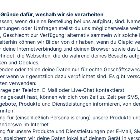
 Gründe dafür, weshalb wir sie verarbeiten
fassen, wenn du eine Bestellung bei uns aufgibst, sind: Na
ertungen oder Umfragen stellst du uns möglicherweise we
, Geschlecht zur Verfügung; alternativ sammeln wir solch
iterhin können wir Bilder von dir haben, wenn du Olapic ve
r deine Internetverbindung und deinen Browser sowie das L
findet, die Webseiten, die du während deines Besuchs aufge
ssen und Cookies.
wenden oder teilen deine Daten nur für echte Geschäftszwe
 wenn wir gesetzlich dazu verpflichtet sind. Es gibt vers
ten verwenden:
rage per Telefon, E-Mail oder Live-Chat kontaktierst
ns gekauft hast, können wir dich von Zeit zu Zeit per SMS,
bote, Produkte und Dienstleistungen informieren, von dene
önnten
 für (einschließlich Personalisierung) unsere Produkte un
anderswo im Internet
g für unsere Produkte und Dienstleistungen per E-Mail, S
 speichern wir deine Daten lokal auf deinem Gerät in vers